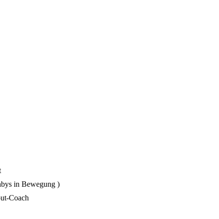
t
Babys in Bewegung )
out-Coach