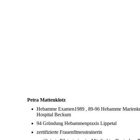
IMG_8827_2
Petra Mattenklotz
Hebamme Examen1989 , 89-96 Hebamme Marienkran
Hospital Beckum
94 Gründung Hebammenpraxis Lippetal
zertifizierte
Frauenfitnesstrainerin