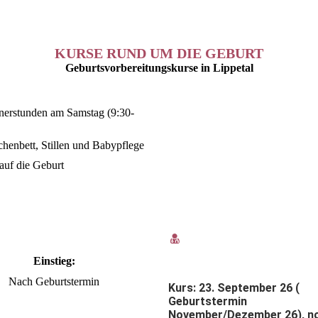
KURSE RUND UM DIE GEBURT
Geburts­vor­bereitungskurse in Lippetal
ner­stunden am Samstag (9:30-
en­bett, Stillen und Baby­pflege
auf die Geburt
Einstieg:
Nach Geburts­termin
Kurs: 23. September 26 (
Geburtstermin
November/Dezember 26), n